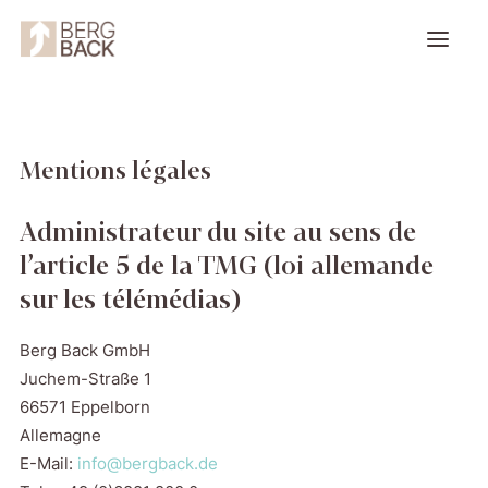
Entreprise
Mentions légales
Délices à la française
Administrateur du site au sens de
Autre gamme de produits
l’article 5 de la TMG (loi allemande
sur les télémédias)
Contact
Berg Back GmbH
Juchem-Straße 1
66571 Eppelborn
Allemagne
E-Mail:
info@bergback.de