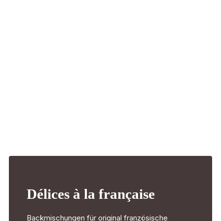
Einwilligung
*
Ich habe Ihre Datenschutzerklärung verstanden
und akzeptiere diese.
ABSENDEN
Alternative:
Délices à la française
Backmischungen für original französische