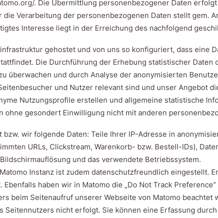
tomo.org/. Die Übermittlung personenbezogener Daten erfolgt a
 die Verarbeitung der personenbezogenen Daten stellt gem. Art.
tigtes Interesse liegt in der Erreichung des nachfolgend gesch
nfrastruktur gehostet und von uns so konfiguriert, dass eine
 stattfindet. Die Durchführung der Erhebung statistischer Daten 
 zu überwachen und durch Analyse der anonymisierten Benutze
re Seitenbesucher und Nutzer relevant sind und unser Angebot 
e Nutzungsprofile erstellen und allgemeine statistische Inf
ohne gesondert Einwilligung nicht mit anderen personenbe
 bzw. wir folgende Daten: Teile Ihrer IP-Adresse in anonymisier
timmten URLs, Clickstream, Warenkorb- bzw. Bestell-IDs), Date
 Bildschirmauflösung und das verwendete Betriebssystem.
Matomo Instanz ist zudem datenschutzfreundlich eingestellt. E
Ebenfalls haben wir in Matomo die „Do Not Track Preference“ ak
ers beim Seitenaufruf unserer Webseite von Matomo beachtet 
Seitennutzers nicht erfolgt. Sie können eine Erfassung durch 